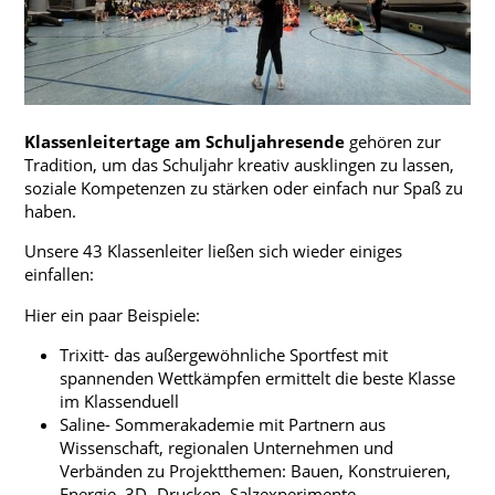
Konzept
Profil
Berufs- und Studienorientierung
Ganztag
Klassenleitertage am Schuljahresende
gehören zur
Projekte
Tradition, um das Schuljahr kreativ ausklingen zu lassen,
soziale Kompetenzen zu stärken oder einfach nur Spaß zu
Wettbewerbe
haben.
Unsere 43 Klassenleiter ließen sich wieder einiges
einfallen:
Vertretungsplan - Schüler
Hier ein paar Beispiele:
Vertretungsplan - Lehrer
Trixitt- das außergewöhnliche Sportfest mit
IServ Schulplattform
spannenden Wettkämpfen ermittelt die beste Klasse
im Klassenduell
Moodle
Saline- Sommerakademie mit Partnern aus
Wissenschaft, regionalen Unternehmen und
Aktuelles Schuljahr
Verbänden zu Projektthemen: Bauen, Konstruieren,
Termine
Energie, 3D- Drucken, Salzexperimente,