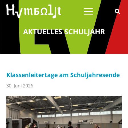
AKTUELLES SCHULJAHR
Über uns
Schulleitung
Schülerrat
Klassenleitertage am Schuljahresende
Schulelternrat
Schulförderverein
30. Juni 2026
Schulsozialarbeit
Wilhelm von Humboldt