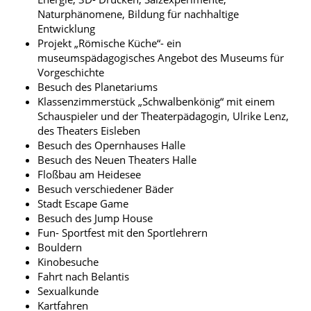
Naturphänomene, Bildung für nachhaltige
Regelungen und Organisation
Entwicklung
Fachkonferenzen
Projekt „Römische Küche“- ein
museumspädagogisches Angebot des Museums für
Archiv
Vorgeschichte
Besuch des Planetariums
Unterrichtszeiten
Klassenzimmerstück „Schwalbenkönig“ mit einem
Schauspieler und der Theaterpädagogin, Ulrike Lenz,
des Theaters Eisleben
Besuch des Opernhauses Halle
Besuch des Neuen Theaters Halle
Floßbau am Heidesee
Besuch verschiedener Bäder
Stadt Escape Game
Besuch des Jump House
Fun- Sportfest mit den Sportlehrern
Bouldern
Kinobesuche
Fahrt nach Belantis
Sexualkunde
Kartfahren