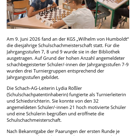
Konzept
Profil
Berufs- und Studienorientierung
Ganztag
Am 9. Juni 2026 fand an der KGS „Wilhelm von Humboldt“
Projekte
die diesjährige Schulschachmeisterschaft statt. Für die
Jahrgangsstufen 7, 8 und 9 wurde sie in der Bibliothek
Wettbewerbe
ausgetragen. Auf Grund der hohen Anzahl angemeldeter
schachbegeisterter Schüler/-innen der Jahrgangsstufen 7-9
wurden drei Turniergruppen entsprechend der
Jahrgangsstufen gebildet.
Vertretungsplan - Schüler
Die Schach-AG-Leiterin Lydia Rößler
Vertretungsplan - Lehrer
(Schulschachpatentinhaberin) fungierte als Turnierleiterin
und Schiedsrichterin. Sie konnte von den 32
IServ Schulplattform
angemeldeten Schüler/-innen 21 hoch motivierte Schüler
Moodle
und eine Schülerin begrüßen und eröffnete die
Schulschachmeisterschaft.
Aktuelles Schuljahr
Nach Bekanntgabe der Paarungen der ersten Runde je
Termine