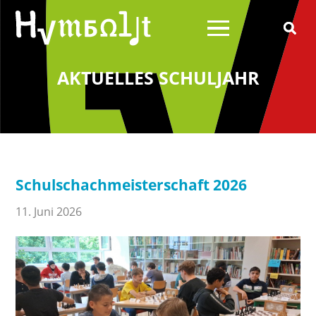
AKTUELLES SCHULJAHR
Über uns
Schulleitung
Schülerrat
Schulschachmeisterschaft 2026
Schulelternrat
Schulförderverein
11. Juni 2026
Schulsozialarbeit
Wilhelm von Humboldt