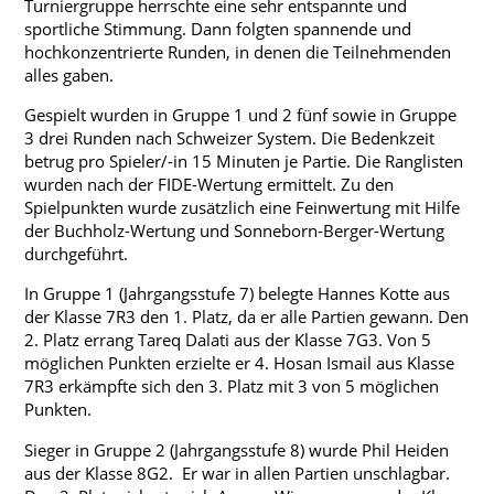
Turniergruppe herrschte eine sehr entspannte und
Regelungen und Organisation
sportliche Stimmung. Dann folgten spannende und
hochkonzentrierte Runden, in denen die Teilnehmenden
Fachkonferenzen
alles gaben.
Archiv
Gespielt wurden in Gruppe 1 und 2 fünf sowie in Gruppe
3 drei Runden nach Schweizer System. Die Bedenkzeit
Unterrichtszeiten
betrug pro Spieler/-in 15 Minuten je Partie. Die Ranglisten
wurden nach der FIDE-Wertung ermittelt. Zu den
Spielpunkten wurde zusätzlich eine Feinwertung mit Hilfe
der Buchholz-Wertung und Sonneborn-Berger-Wertung
durchgeführt.
In Gruppe 1 (Jahrgangsstufe 7) belegte Hannes Kotte aus
der Klasse 7R3 den 1. Platz, da er alle Partien gewann. Den
2. Platz errang Tareq Dalati aus der Klasse 7G3. Von 5
möglichen Punkten erzielte er 4. Hosan Ismail aus Klasse
7R3 erkämpfte sich den 3. Platz mit 3 von 5 möglichen
Punkten.
Sieger in Gruppe 2 (Jahrgangsstufe 8) wurde Phil Heiden
aus der Klasse 8G2. Er war in allen Partien unschlagbar.